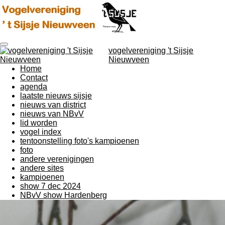
Ga
direct
naar
de
hoofdinhoud
vogelvereniging 't Sijsje
Nieuwveen
Home
Contact
agenda
laatste nieuws sijsje
nieuws van district
nieuws van NBvV
lid worden
vogel index
tentoonstelling foto's kampioenen
foto
andere verenigingen
andere sites
kampioenen
show 7 dec 2024
NBvV show Hardenberg